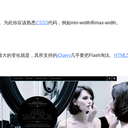
计。为此你应该熟悉
CSS3
代码，例如
min-width
和
max-width
。
最大的变化就是，其所支持的
jQuery
几乎要把Flash淘汰。
HTML