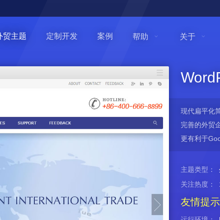
外贸主题
定制开发
案例
帮助
关于
Wor
现代扁平化
完善的外贸企
更有利于Go
主题类型：
关注热度：
友情提示
运行环境：