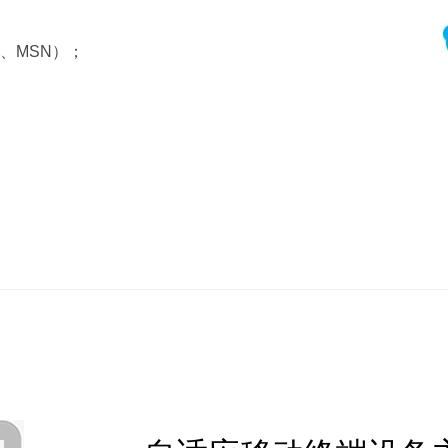
Q、MSN）；