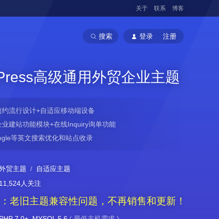
关于
联系
博客
搜索
登录
注册
dPress高级通用外贸企业主题
简约流行设计+自适应移动端设备
业建站功能模块+在线Inquiry询单功能
ogle等英文搜索优化和站点收录
外贸主题
/
自适应主题
11,524人关注
：老旧主题兼容性问题，不再销售和更新！
PHP 7.0+, MYSQL 5.6
(
最低主机需求
)