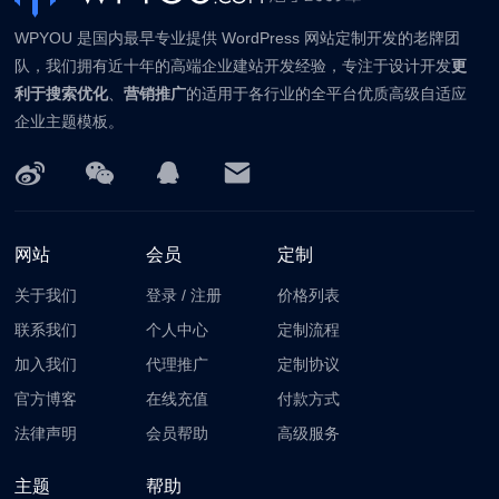
WPYOU 是国内最早专业提供 WordPress 网站定制开发的老牌团
队，我们拥有近十年的高端企业建站开发经验，专注于设计开发
更
利于搜索优化
、
营销推广
的适用于各行业的全平台优质高级自适应
企业主题模板。
网站
会员
定制
关于我们
登录
/
注册
价格列表
联系我们
个人中心
定制流程
加入我们
代理推广
定制协议
官方博客
在线充值
付款方式
法律声明
会员帮助
高级服务
主题
帮助