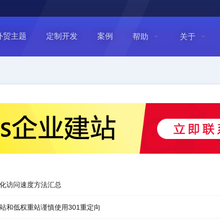
外贸主题
定制开发
案例
帮助
关于
ss优化访问速度方法汇总
ss新站和低权重站谨慎使用301重定向