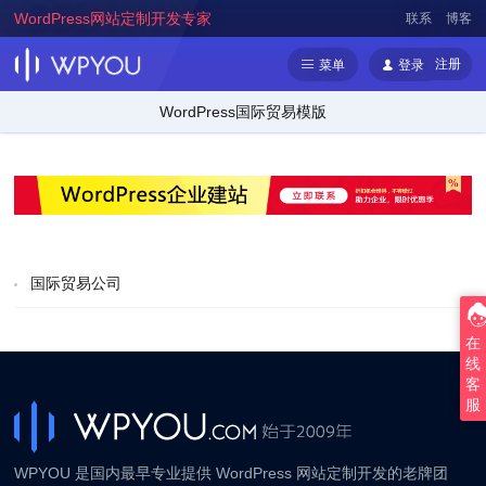
WordPress网站定制开发专家
联系
博客
注册
菜单
登录
WordPress国际贸易模版
国际贸易公司
在
线
客
服
WPYOU 是国内最早专业提供 WordPress 网站定制开发的老牌团