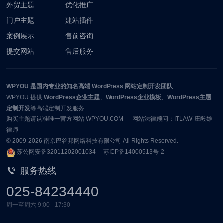
外贸主题
优化推广
门户主题
建站插件
案例展示
售前咨询
提交网站
售后服务
WPYOU
是国内专业的知名高端 WordPress 网站定制开发团队
WPYOU
提供
WordPress企业主题
、
WordPress企业模板
、
WordPress主题
定制开发
等高端定制开发服务
购买主题请认准唯一官方网站 WPYOU.COM 网站法律顾问：ITLAW-庄毅雄
律师
© 2009-2026
南京巴谷邦网络科技有限公司
All Rights Reserved.
苏公网安备32011202001034
苏ICP备14000513号-2
服务热线
025-84234440
周一至周六 9:00 - 17:30