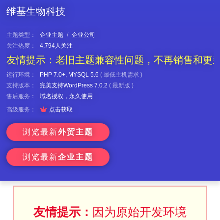
维基生物科技
主题类型：
企业主题
/
企业公司
关注热度：
4,794人关注
友情提示：老旧主题兼容性问题，不再销售和更
运行环境：
PHP 7.0+, MYSQL 5.6
(
最低主机需求
)
支持版本：
完美支持WordPress 7.0.2
(
最新版
)
售后服务：
域名授权，永久使用

高级服务：
点击获取
浏览最新
外贸主题
浏览最新
企业主题
友情提示：
因为原始开发环境