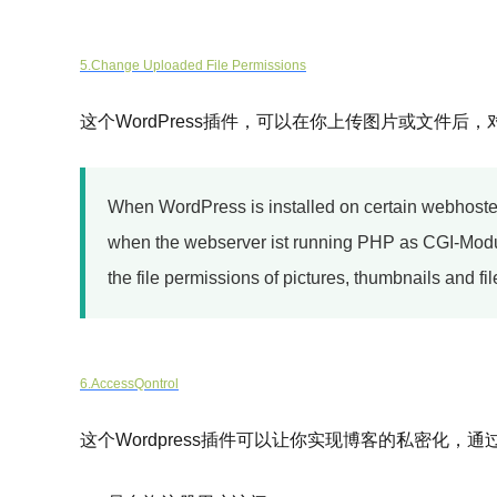
5.Change Uploaded File Permissions
这个WordPress插件，可以在你上传图片或文件后
When WordPress is installed on certain webhoster
when the webserver ist running PHP as CGI-Module.
the file permissions of pictures, thumbnails and fi
6.AccessQontrol
这个Wordpress插件可以让你实现博客的私密化，