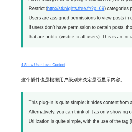
Restrict (
http://stknights.free.fr/?p=69
) categories 
Users are assigned permissions to view posts in c
If users don’t have permission to certain posts, th
that are public (visible to all users). This is an ini
4.Show User Level Content
这个插件也是根据用户级别来决定是否显示内容。
This plug-in is quite simple: it hides content from 
Alternatively, you can think of it as only showing c
Utilization is quite simple, with the use of the tag