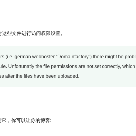
，对这些文件进行访问权限设置。
s (i.e. german webhoster “Domainfactory”) there might be prob
 Unfortunatly the file permissions are not set correctly, which
les after the files have been uploaded.
通过它，你可以让你的博客: