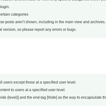
plugin.
ertain categories
ose posts aren’t shown, including in the main view and archives. A
tial version, so please report any errors or bugs.
all users except those at a specified user level.
ontent to users at a specified user level.
 [hide {level}] and the end-tag [\hide] as the way to encapsulate t