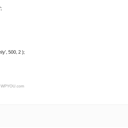
;
y’, 500, 2 );
：
WPYOU.com