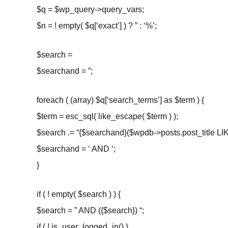
$q = $wp_query->query_vars;
$n = ! empty( $q[‘exact’] ) ? ” : ‘%’;
$search =
$searchand = ”;
foreach ( (array) $q[‘search_terms’] as $term ) {
$term = esc_sql( like_escape( $term ) );
$search .= “{$searchand}($wpdb->posts.post_title LIKE
$searchand = ‘ AND ‘;
}
if ( ! empty( $search ) ) {
$search = ” AND ({$search}) “;
if ( ! is_user_logged_in() )