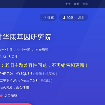
关于
联系
博客
搜索
登录
注册
村华康基因研究院
企业主题
/
企业公司
/
协会组织
9,231人关注
：老旧主题兼容性问题，不再销售和更新！
PHP 7.0+, MYSQL 5.6
(
最低主机需求
)
完美支持WordPress 7.0.3
(
最新版
)
域名授权，永久使用

点击获取