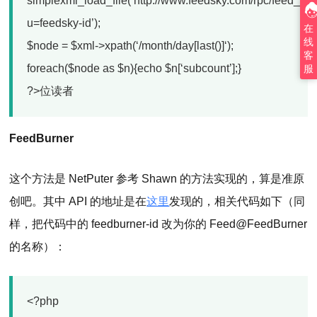
simplexml_load_file(‘http://www.feedsky.com/rpc/feed_sta
u=feedsky-id’);
在
线
$node = $xml->xpath(‘/month/day[last()]‘);
客
foreach($node as $n){echo $n[‘subcount’];}
服
?>位读者
FeedBurner
这个方法是 NetPuter 参考 Shawn 的方法实现的，算是准原
创吧。其中 API 的地址是在
这里
发现的，相关代码如下（同
样，把代码中的 feedburner-id 改为你的 Feed@FeedBurner
的名称）：
<?php