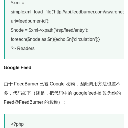
$xml =
simplexml_load_file(‘http://api.feedburner.com/awarenes
uri=feedburner-id’);
$node = $xml->xpath(‘/rsp/feed/entry’);
foreach($node as $n){echo $n[‘circulation’];}
?> Readers
Google Feed
由于 FeedBurner 已被 Google 收购，因此调用方法也差不
多，代码如下（还是，把代码中的 googlefeed-id 改为你的
Feed@FeedBurner 的名称）：
<?php