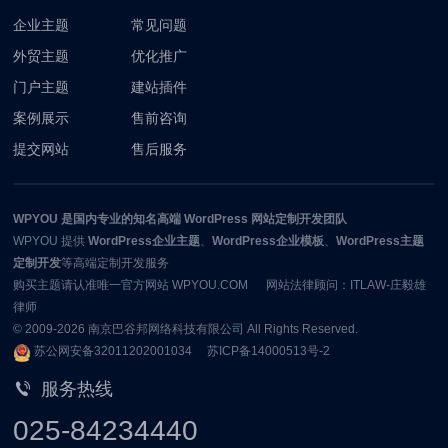
企业主题
常见问题
外贸主题
优化推广
门户主题
建站插件
案例展示
售前咨询
提交网站
售后服务
WPYOU
是国内专业的知名高端 WordPress 网站定制开发团队
WPYOU
提供
WordPress企业主题
、
WordPress企业模板
、
WordPress主题
定制开发
等高端定制开发服务
购买主题请认准唯一官方网站 WPYOU.COM 网站法律顾问：ITLAW-庄毅雄
律师
© 2009-2026
南京巴谷邦网络科技有限公司
All Rights Reserved.
苏公网安备32011202001034
苏ICP备14000513号-2
服务热线
025-84234440