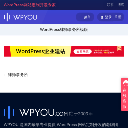
WordPress网站定制开发专家
联系
博客
注册
菜单
登录
WordPress律师事务所模版
律师事务所
在
线
客
服
WPYOU 是国内最早专业提供 WordPress 网站定制开发的老牌团