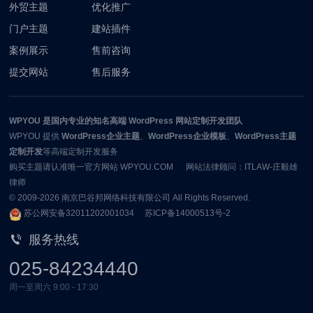
外贸主题
优化推广
门户主题
建站插件
案例展示
售前咨询
提交网站
售后服务
WPYOU
是国内专业的知名高端 WordPress 网站定制开发团队
WPYOU
提供
WordPress企业主题
、
WordPress企业模板
、
WordPress主题
定制开发
等高端定制开发服务
购买主题请认准唯一官方网站 WPYOU.COM 网站法律顾问：ITLAW-庄毅雄
律师
© 2009-2026
南京巴谷邦网络科技有限公司
All Rights Reserved.
苏公网安备32011202001034
苏ICP备14000513号-2
服务热线
025-84234440
周一至周六 9:00 - 17:30