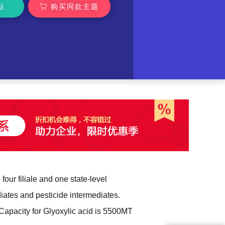
站
购买同款主题
our filiale and one state-level
diates and pesticide intermediates.
apacity for Glyoxylic acid is 5500MT