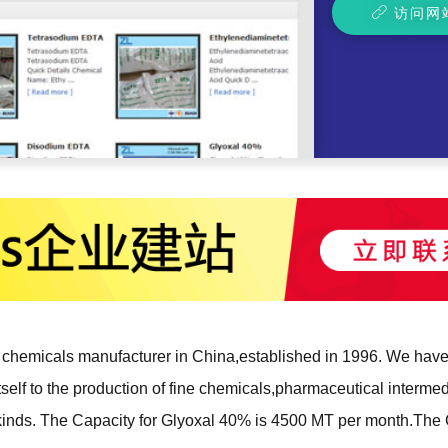
访问网
l chemicals manufacturer in China,established in 1996. We have f
tself to the production of fine chemicals,pharmaceutical interme
inds. The Capacity for Glyoxal 40% is 4500 MT per month.The C