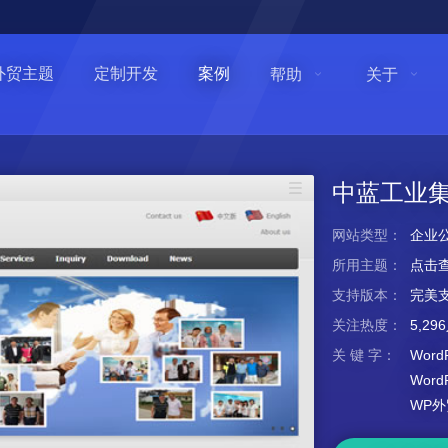
外贸主题
定制开发
案例
帮助
关于
中蓝工业
网站类型：
企业
所用主题：
点击
支持版本：
完美支持
关注热度：
5,2
关 键 字：
Wor
Wor
WP