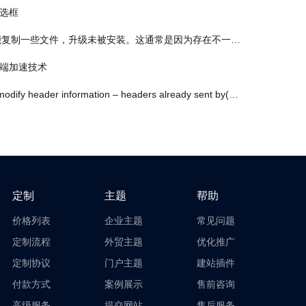
勾选框
一些文件，升级未被安装。这通常是因为存在不一致的文件权限。”错误的解决办法
移动端加速技术
mation – headers already sent by(output started at / … wp-config.php 的解决方法
定制
主题
帮助
价格列表
企业主题
常见问题
定制流程
外贸主题
优化推广
定制协议
门户主题
建站插件
付款方式
案例展示
售前咨询
高级服务
提交网站
售后服务