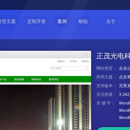
外贸主题
定制开发
案例
帮助
关于
正茂光电
网站类型：
企业
所用主题：
点击
支持版本：
完美支持
关注热度：
3,3
关 键 字：
Word
Wor
Wor