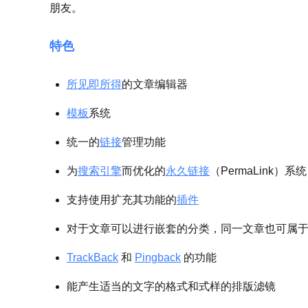
朋友。
特色
所见即所得
的文章编辑器
模板
系统
统一的
链接
管理功能
为
搜索引擎
而优化的
永久链接
（PermaLink）系统
支持使用扩充其功能的
插件
对于文章可以进行嵌套的分类，同一文章也可属
TrackBack
和
Pingback
的功能
能产生适当的文字的格式和式样的排版滤镜