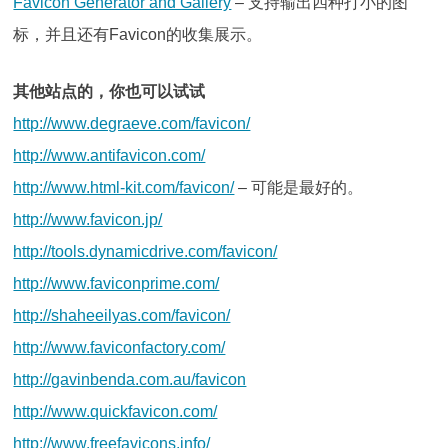
Favicon Generator and Gallery
– 支持输出四种打小的图
标，并且还有Favicon的收集展示。
其他站点的，你也可以试试
http://www.degraeve.com/favicon/
http://www.antifavicon.com/
http://www.html-kit.com/favicon/
– 可能是最好的。
http://www.favicon.jp/
http://tools.dynamicdrive.com/favicon/
http://www.faviconprime.com/
http://shaheeilyas.com/favicon/
http://www.faviconfactory.com/
http://gavinbenda.com.au/favicon
http://www.quickfavicon.com/
http://www.freefavicons.info/