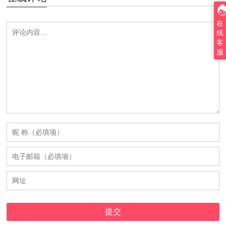
在
线
客
服