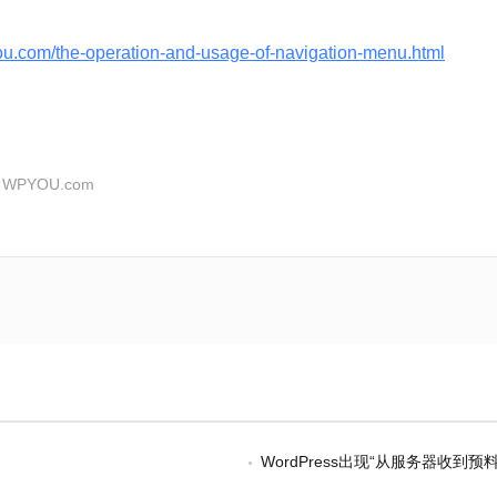
ou.com/the-operation-and-usage-of-navigation-menu.html
：
WPYOU.com
WordPress出现“从服务器收到预料之外